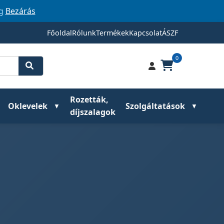
ig
Bezárás
Főoldal
Rólunk
Termékek
Kapcsolat
ÁSZF
0
Rozetták,
Oklevelek
Szolgáltatások
díjszalagok