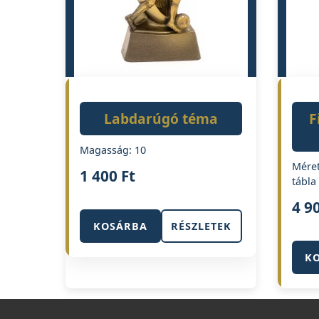
Labdarúgó téma
F
Magasság: 10
Méret
1 400
Ft
tábla
4 9
KOSÁRBA
RÉSZLETEK
K