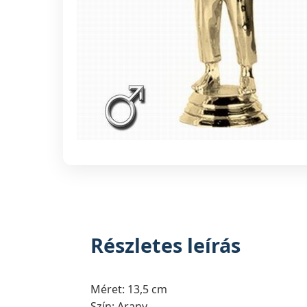
Részletes leírás
Méret: 13,5 cm
Szín: Arany