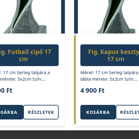
ig. Futball cipő 17
Fig. Kapus keszt
cm
17 cm
: 17 cm Serleg talpára a
Méret: 17 cm Serleg talpára
 mérete: 5x2cm Szín:…
tábla mérete: 5x2cm Szín:…
00
Ft
4 900
Ft
OSÁRBA
RÉSZLETEK
KOSÁRBA
RÉSZLE