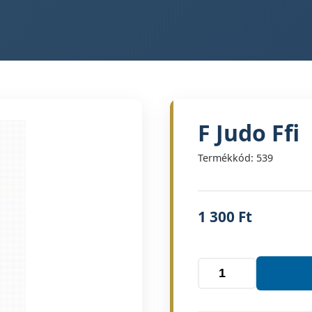
F Judo Ffi
Termékkód: 539
1 300
Ft
F
Judo
Ffi