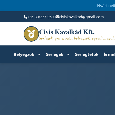
Nyári nyi
+36-30/237-9500
civiskavalkad@gmail.com
Civis Kavalkád Kft.
Serlegek, gravirozás, bélyegzők, egyedi mego
Bélyegzők
Serlegek
Serlegtetők
Érme