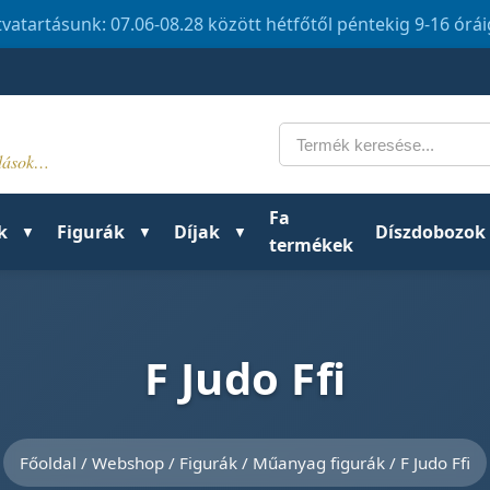
tvatartásunk: 07.06-08.28 között hétfőtől péntekig 9-16 órá
Keresés
ldások…
Fa
k
Figurák
Díjak
Díszdobozok
termékek
F Judo Ffi
Főoldal
/
Webshop
/
Figurák
/
Műanyag figurák
/ F Judo Ffi