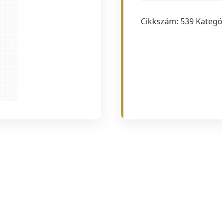
mennyiség
Cikkszám:
539
Kategó