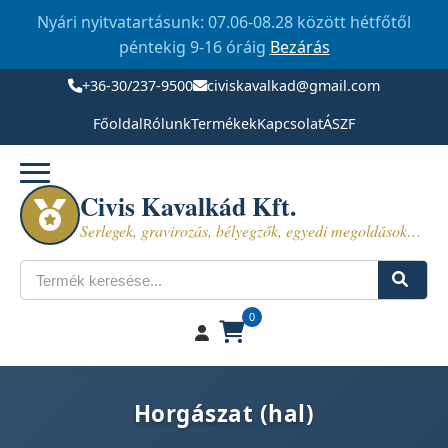
Nyári nyitvatartásunk: 07.06-08.28 között hétfőtől
péntekig 9-16 óráig
Bezárás
+36-30/237-9500
civiskavalkad@gmail.com
Főoldal
Rólunk
Termékek
Kapcsolat
ÁSZF
Civis Kavalkád Kft.
Serlegek, gravirozás, bélyegzők, egyedi megoldások…
Keresés
0
Horgászat (hal)