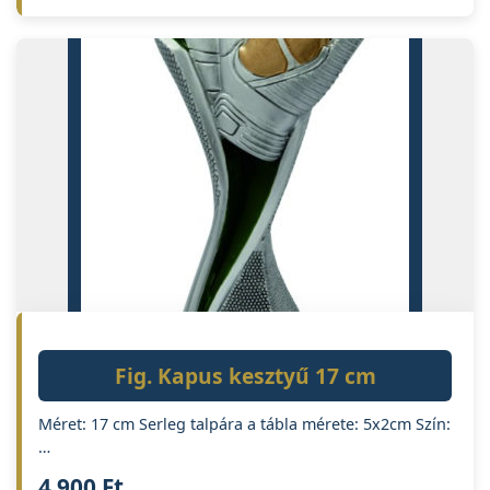
Fig. Kapus kesztyű 17 cm
Méret: 17 cm Serleg talpára a tábla mérete: 5x2cm Szín:
…
4 900
Ft