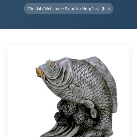
Főoldal
/
Webshop
/
Figurák
/ Horgászat (hal)