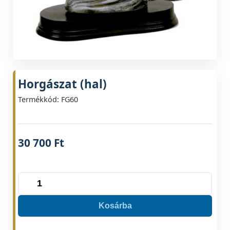
Horgászat (hal)
Termékkód: FG60
30 700
Ft
Horgászat
(hal)
Kosárba
mennyiség