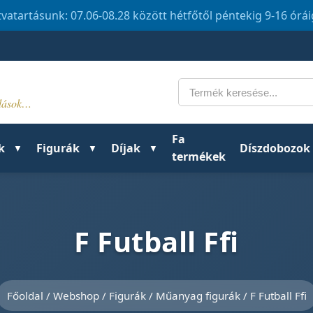
tvatartásunk: 07.06-08.28 között hétfőtől péntekig 9-16 órá
Keresés
ldások…
Fa
k
Figurák
Díjak
Díszdobozok
termékek
F Futball Ffi
Főoldal
/
Webshop
/
Figurák
/
Műanyag figurák
/ F Futball Ffi