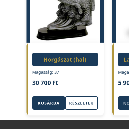
Horgászat (hal)
L
Magasság: 37
Maga
30 700
Ft
5 9
KOSÁRBA
RÉSZLETEK
K