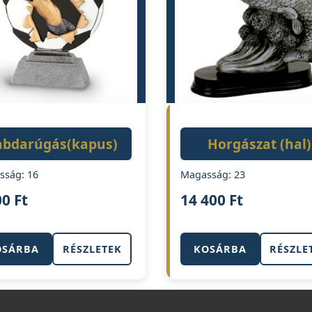
abdarúgás(kapus)
Horgászat (hal)
sság: 16
Magasság: 23
00
Ft
14 400
Ft
OSÁRBA
RÉSZLETEK
KOSÁRBA
RÉSZLE