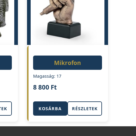
Mikrofon
Magasság: 17
8 800
Ft
TEK
KOSÁRBA
RÉSZLETEK