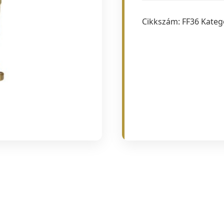
mennyiség
Cikkszám:
FF36
Kateg