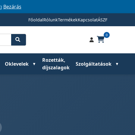
ig
Bezárás
Főoldal
Rólunk
Termékek
Kapcsolat
ÁSZF
0
Rozetták,
Oklevelek
Szolgáltatások
díjszalagok