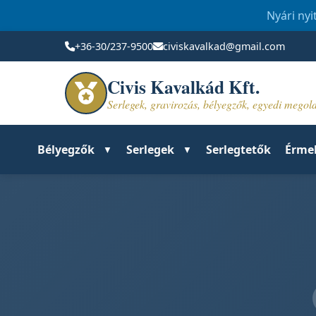
Nyári nyi
+36-30/237-9500
civiskavalkad@gmail.com
Civis Kavalkád Kft.
Serlegek, gravirozás, bélyegzők, egyedi mego
Bélyegzők
Serlegek
Serlegtetők
Érme