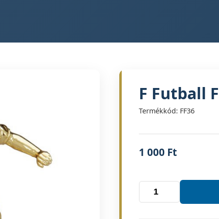
F Futball F
Termékkód: FF36
1 000
Ft
F
Futball
Ffi