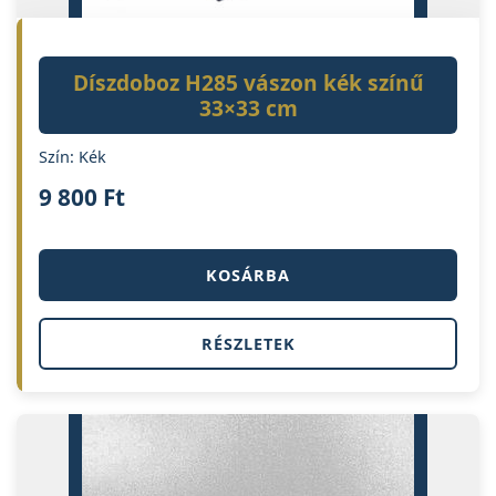
Díszdoboz H285 vászon kék színű
33×33 cm
Szín: Kék
9 800
Ft
KOSÁRBA
RÉSZLETEK