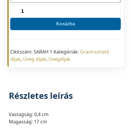
Üveg
SARAH1
Kosárba
17
cm
mennyiség
Cikkszám:
SARAH 1
Kategóriák:
Gravírozható
díjak
,
Üveg díjak
,
Üvegdíjak
Részletes leírás
Vastagság: 0,4 cm
Magasság: 17 cm