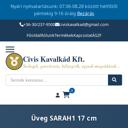
Nyári nyitvatartásunk: 07.06-08.28 között hétfőtől
péntekig 9-16 óráig
Bezárás
+36-30/237-9500
civiskavalkad@gmail.com
Főoldal
Rólunk
Termékek
Kapcsolat
ÁSZF
Civis Kavalkád Kft.
Serlegek, gravirozás, bélyegzők, egyedi megoldások…
Keresés
0
Üveg SARAH1 17 cm