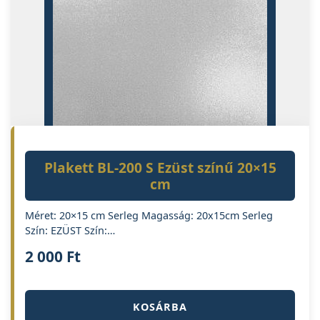
Plakett BL-200 S Ezüst színű 20×15
cm
Méret: 20×15 cm Serleg Magasság: 20x15cm Serleg
Szín: EZÜST Szín:…
2 000
Ft
KOSÁRBA