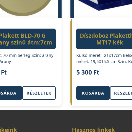
Plakett BLD-70 G
Díszdoboz Plakett
any színű átm:7cm
MT17 kék
: 70 mm Serleg Szín: arany
Külső méret: 21x17cm Bels
 Arany
méret: 19,5X15,5 cm Szín: K
0
Ft
5 300
Ft
OSÁRBA
RÉSZLETEK
KOSÁRBA
RÉSZLE
ékeink
Hasznos linkek