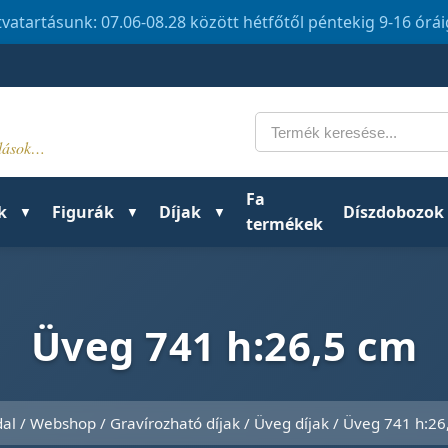
tvatartásunk: 07.06-08.28 között hétfőtől péntekig 9-16 órá
Keresés
ldások…
Fa
k
Figurák
Díjak
Díszdobozok
termékek
Üveg 741 h:26,5 cm
dal
/
Webshop
/
Gravírozható díjak
/
Üveg díjak
/ Üveg 741 h:26