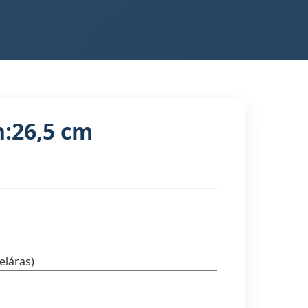
h:26,5 cm
eláras)