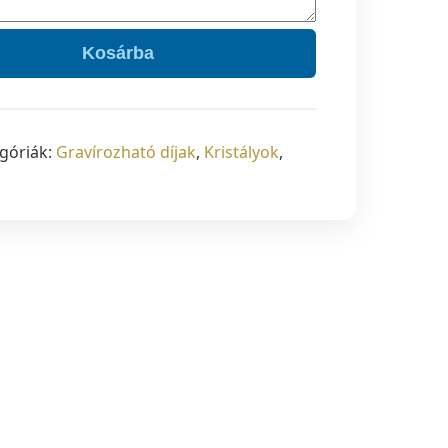
Kosárba
góriák:
Gravírozható díjak
,
Kristályok
,