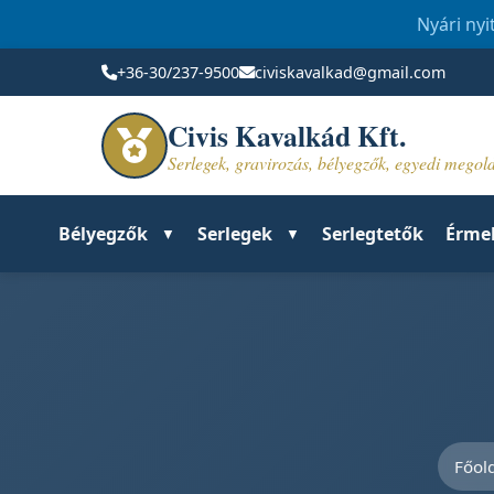
Nyári nyi
+36-30/237-9500
civiskavalkad@gmail.com
Civis Kavalkád Kft.
Serlegek, gravirozás, bélyegzők, egyedi mego
Bélyegzők
Serlegek
Serlegtetők
Érme
Főol