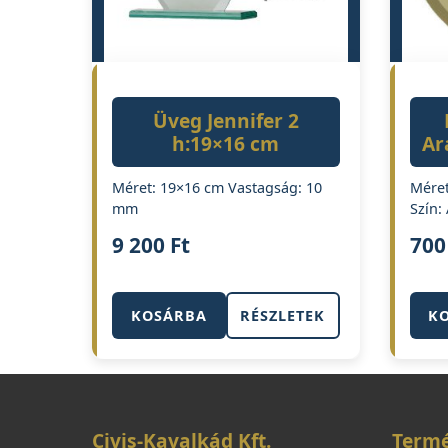
Üveg Jennifer 2
h:19×16 cm
Ar
Méret: 19×16 cm Vastagság: 10
Méret
mm
Szín:
9 200
Ft
70
KOSÁRBA
RÉSZLETEK
K
Civis-Kavalkád Kft.
Term