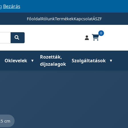
ig
Bezárás
Főoldal
Rólunk
Termékek
Kapcsolat
ÁSZF
0
Rozetták,
Oklevelek
Szolgáltatások
díjszalagok
,5 cm