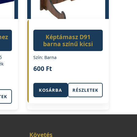
hez
Képtámasz D91
barna színű kicsi
ő
Szín: Barna
ék
600
Ft
KOSÁRBA
RÉSZLETEK
TEK
Követés