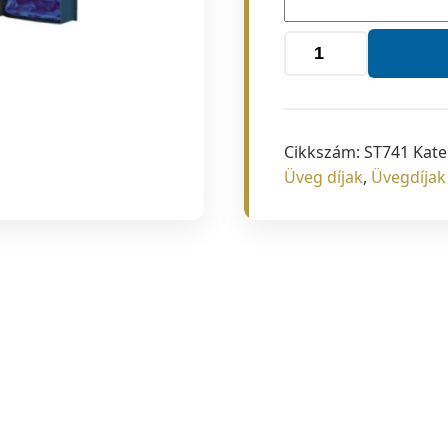
Üveg
741
h:26,5
cm
Cikkszám:
ST741
Kate
mennyiség
Üveg díjak
,
Üvegdíjak