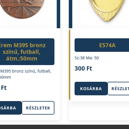
Érem M395 bronz
E574A
színű, futball,
átm.:50mm
Sz:38 Ma: 50
300
Ft
M395 bronz színű, futball,
:50mm
0
Ft
KOSÁRBA
RÉSZLE
OSÁRBA
RÉSZLETEK