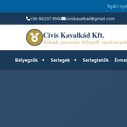
Nyári nyi
+36-30/237-9500
civiskavalkad@gmail.com
Civis Kavalkád Kft.
Serlegek, gravirozás, bélyegzők, egyedi mego
Bélyegzők
Serlegek
Serlegtetők
Érme