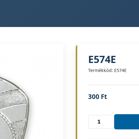
E574E
Termékkód: E574E
300
Ft
E574E
mennyiség