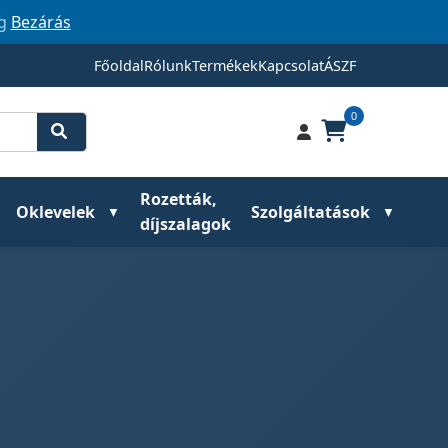
ig
Bezárás
Főoldal
Rólunk
Termékek
Kapcsolat
ÁSZF
0
Rozetták,
Oklevelek
Szolgáltatások
díjszalagok