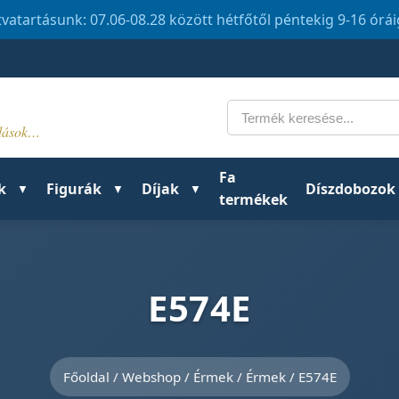
tvatartásunk: 07.06-08.28 között hétfőtől péntekig 9-16 órá
Keresés
ldások…
Fa
k
Figurák
Díjak
Díszdobozok
termékek
E574E
Főoldal
/
Webshop
/
Érmek
/
Érmek
/ E574E