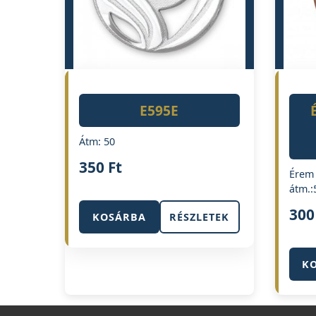
E595E
Átm: 50
350
Ft
Érem 
átm.
30
KOSÁRBA
RÉSZLETEK
K