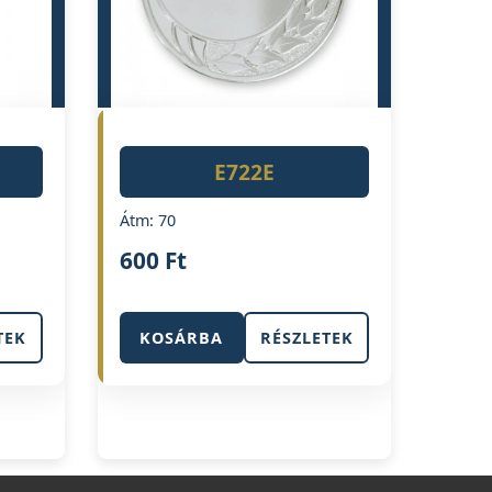
E722E
Átm: 70
600
Ft
TEK
KOSÁRBA
RÉSZLETEK