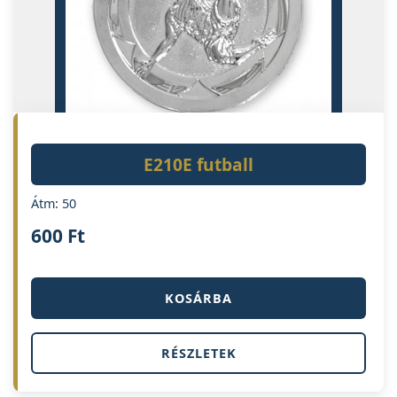
E210E futball
Átm: 50
600
Ft
KOSÁRBA
RÉSZLETEK