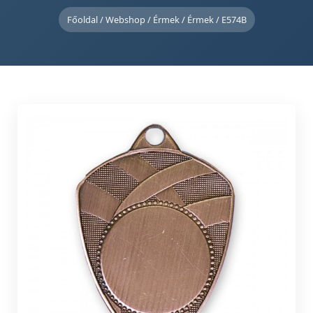
Főoldal
/
Webshop
/
Érmek
/
Érmek
/ E574B