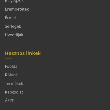
Bélyegzők
Érembetétek
Érmek
Serlegek
Üvegdíjak
Hasznos linkek
Főoldal
Rólunk
Termékek
Kapcsolat
ÁSZF