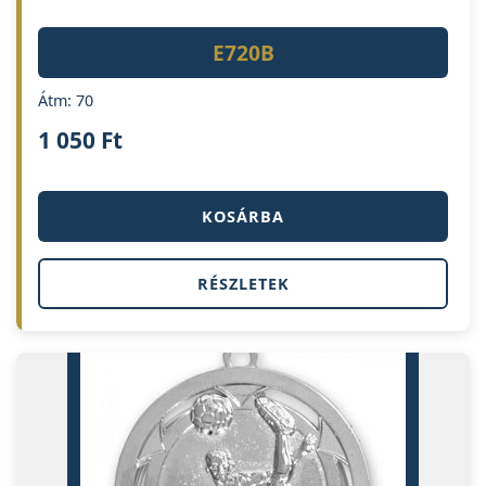
E720B
Átm: 70
1 050
Ft
KOSÁRBA
RÉSZLETEK