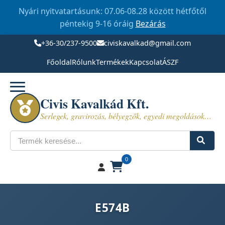
Nyári nyitvatartásunk: 07.06-08.28 között hétfőtől
péntekig 9-16 óráig
Bezárás
+36-30/237-9500
civiskavalkad@gmail.com
Főoldal
Rólunk
Termékek
Kapcsolat
ÁSZF
Civis Kavalkád Kft.
Serlegek, gravirozás, bélyegzők, egyedi megoldások…
Keresés
0
E574B