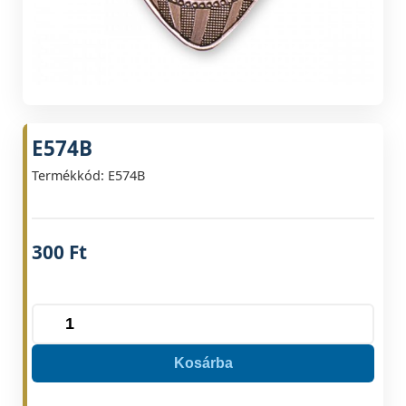
E574B
Termékkód: E574B
300
Ft
E574B
mennyiség
Kosárba