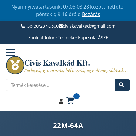
Nyári nyitvatartásunk: 07.06-08.28 között hétfőtől
péntekig 9-16 óráig
Bezárás
+36-30/237-9500
civiskavalkad@gmail.com
Főoldal
Rólunk
Termékek
Kapcsolat
ÁSZF
Civis Kavalkád Kft.
Serlegek, gravirozás, bélyegzők, egyedi megoldások…
Keresés
0
22M-64A