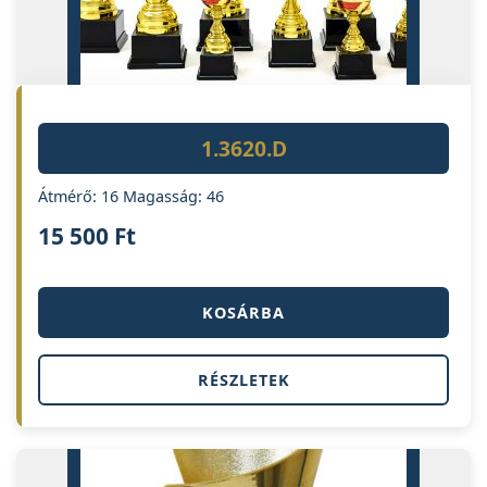
1.3620.D
Átmérő: 16 Magasság: 46
15 500
Ft
KOSÁRBA
RÉSZLETEK