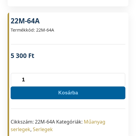
22M-64A
Termékkód: 22M-64A
5 300
Ft
22M-
64A
Kosárba
mennyiség
Cikkszám:
22M-64A
Kategóriák:
Műanyag
serlegek
,
Serlegek