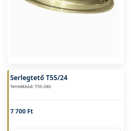
Serlegtető T55/24
Termékkód: T55-24G
7 700
Ft