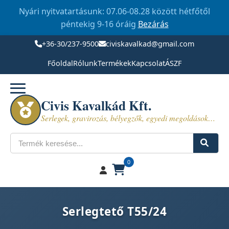
Nyári nyitvatartásunk: 07.06-08.28 között hétfőtől
péntekig 9-16 óráig
Bezárás
+36-30/237-9500
civiskavalkad@gmail.com
Főoldal
Rólunk
Termékek
Kapcsolat
ÁSZF
Civis Kavalkád Kft.
Serlegek, gravirozás, bélyegzők, egyedi megoldások…
Keresés
0
Serlegtető T55/24