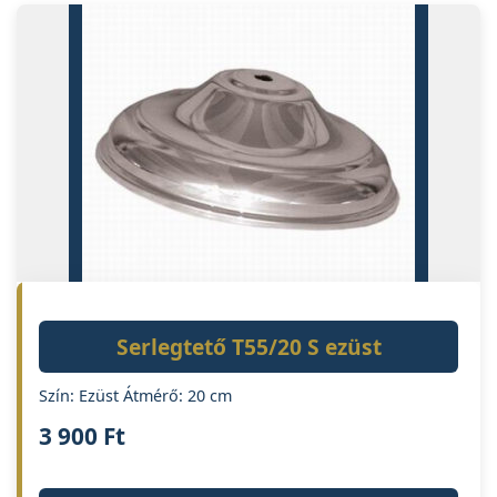
Serlegtető T55/20 S ezüst
Szín: Ezüst Átmérő: 20 cm
3 900
Ft