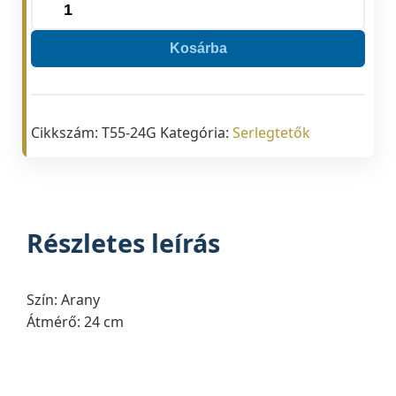
Serlegtető
T55/24
Kosárba
mennyiség
Cikkszám:
T55-24G
Kategória:
Serlegtetők
Részletes leírás
Szín: Arany
Átmérő: 24 cm