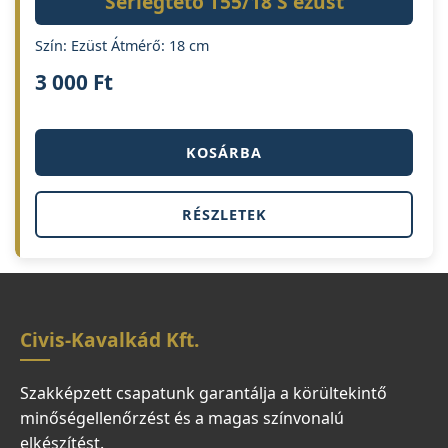
Serlegtető T55/18 S ezüst
Szín: Ezüst Átmérő: 18 cm
3 000
Ft
KOSÁRBA
RÉSZLETEK
Civis-Kavalkád Kft.
Szakképzett csapatunk garantálja a körültekintő
minőségellenőrzést és a magas színvonalú
elkészítést.