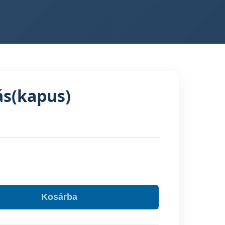
s(kapus)
Kosárba