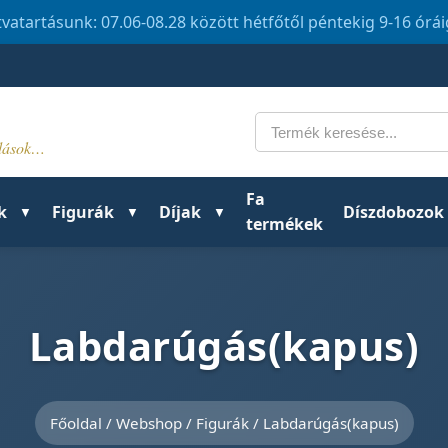
tvatartásunk: 07.06-08.28 között hétfőtől péntekig 9-16 órá
Keresés
ldások…
Fa
k
Figurák
Díjak
Díszdobozok
termékek
Labdarúgás(kapus)
Főoldal
/
Webshop
/
Figurák
/ Labdarúgás(kapus)