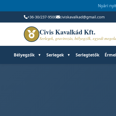
Nyári nyi
+36-30/237-9500
civiskavalkad@gmail.com
Civis Kavalkád Kft.
Serlegek, gravirozás, bélyegzők, egyedi mego
Bélyegzők
Serlegek
Serlegtetők
Érme