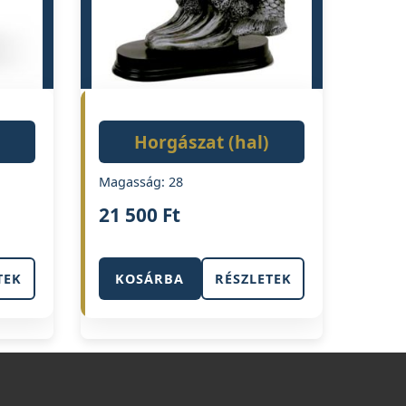
Horgászat (hal)
Magasság: 28
21 500
Ft
TEK
KOSÁRBA
RÉSZLETEK