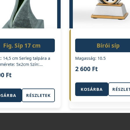
Fig. Síp 17 cm
Bírói síp
: 14,5 cm Serleg talpára a
Magasság: 10.5
 mérete: 5x2cm Szín:…
2 600
Ft
00
Ft
KOSÁRBA
RÉSZLE
OSÁRBA
RÉSZLETEK