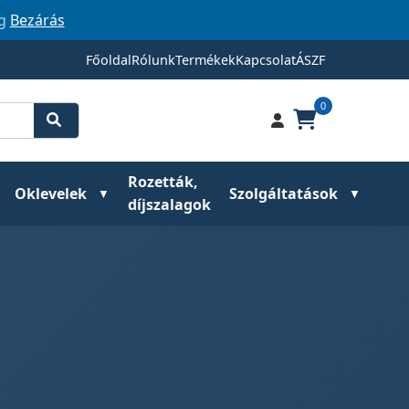
ig
Bezárás
Főoldal
Rólunk
Termékek
Kapcsolat
ÁSZF
0
Rozetták,
Oklevelek
Szolgáltatások
díjszalagok