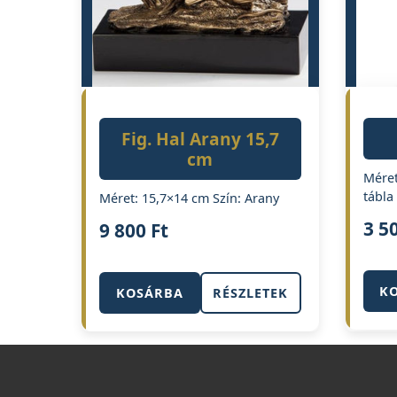
Fig. Hal Arany 15,7
cm
Méret
tábla
Méret: 15,7×14 cm Szín: Arany
3 5
9 800
Ft
K
KOSÁRBA
RÉSZLETEK