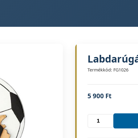
Labdarúgá
Termékkód: FG1026
5 900
Ft
Labdarúgás(kapus)
mennyiség