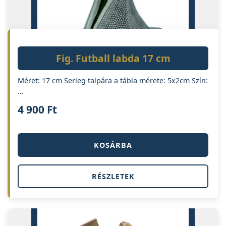
Fig. Futball labda 17 cm
Méret: 17 cm Serleg talpára a tábla mérete: 5x2cm Szín:
…
4 900
Ft
KOSÁRBA
RÉSZLETEK