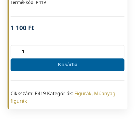
Termékkód: P419
1 100
Ft
F
Fastfix
Kosárba
Sakk
mennyiség
Cikkszám:
P419
Kategóriák:
Figurák
,
Műanyag
figurák