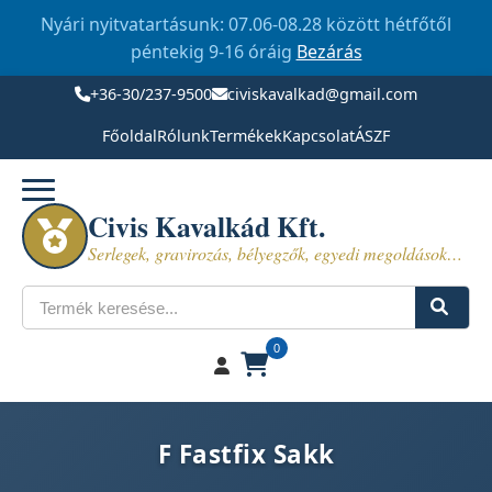
Nyári nyitvatartásunk: 07.06-08.28 között hétfőtől
péntekig 9-16 óráig
Bezárás
+36-30/237-9500
civiskavalkad@gmail.com
Főoldal
Rólunk
Termékek
Kapcsolat
ÁSZF
Civis Kavalkád Kft.
Serlegek, gravirozás, bélyegzők, egyedi megoldások…
Keresés
0
F Fastfix Sakk