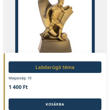
Labdarúgó téma
Magasság: 10
1 400
Ft
KOSÁRBA