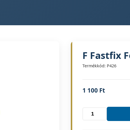
F Fastfix 
Termékkód: P426
1 100
Ft
F
Fastfix
Focista