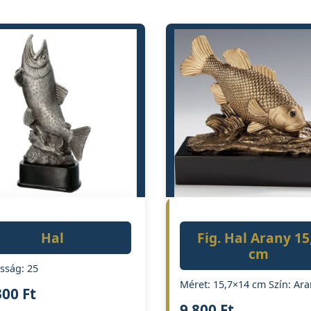
Hal
Fig. Hal Arany 15
cm
sság: 25
Méret: 15,7×14 cm Szín: Ara
300
Ft
9 800
Ft