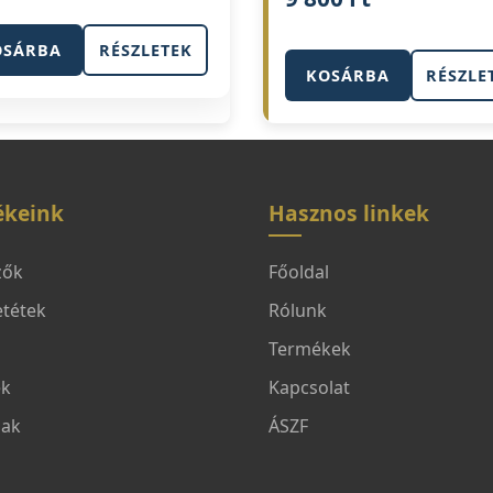
OSÁRBA
RÉSZLETEK
KOSÁRBA
RÉSZLE
ékeink
Hasznos linkek
zők
Főoldal
tétek
Rólunk
Termékek
ek
Kapcsolat
jak
ÁSZF