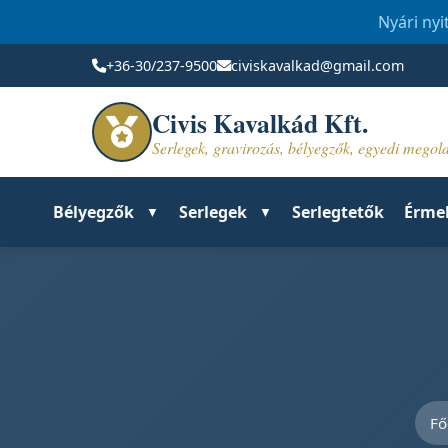
Nyári nyi
+36-30/237-9500
civiskavalkad@gmail.com
Civis Kavalkád Kft.
Serlegek, gravirozás, bélyegzők, egyedi mego
Bélyegzők
Serlegek
Serlegtetők
Érme
Fő