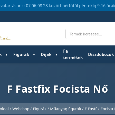
tvatartásunk: 07.06-08.28 között hétfőtől péntekig 9-16 órá
Keresés
ldások…
Fa
k
Figurák
Díjak
Díszdobozok
termékek
F Fastfix Focista Nő
oldal
/
Webshop
/
Figurák
/
Műanyag figurák
/ F Fastfix Focista