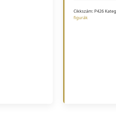
Nő
Cikkszám:
P426
Kateg
mennyiség
figurák