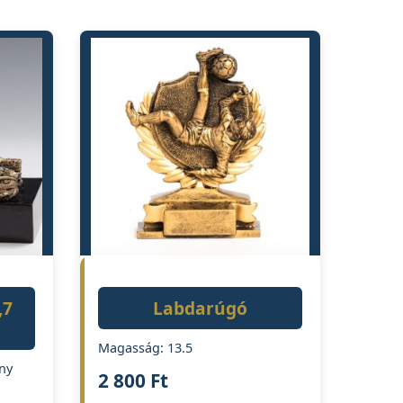
,7
Labdarúgó
Magasság: 13.5
ny
2 800
Ft