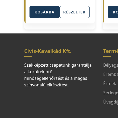
KOSÁRBA
RÉSZLETEK
K
Civis-Kavalkád Kft.
Term
Szakképzett csapatunk garantálja
Bélyeg
a körültekintő
Érembe
minőségellenőrzést és a magas
Érmek
színvonalú elkészítést.
Serleg
Üvegdí