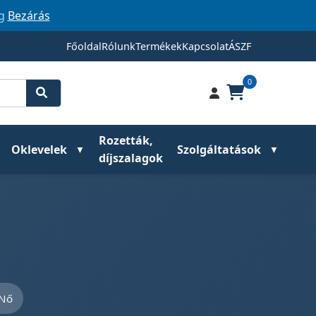
ig
Bezárás
Főoldal
Rólunk
Termékek
Kapcsolat
ÁSZF
0
Rozetták,
Oklevelek
Szolgáltatások
díjszalagok
 Nő