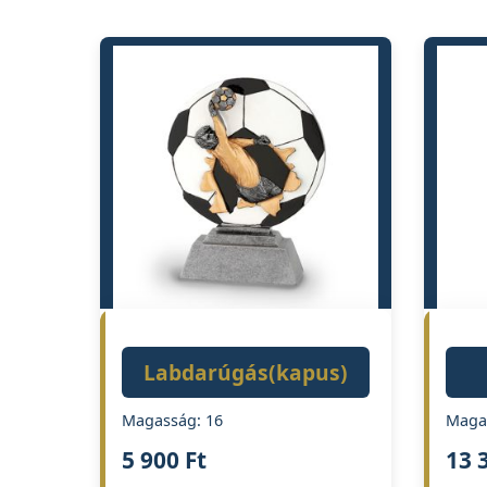
Labdarúgás(kapus)
Magasság: 16
Maga
5 900
Ft
13 