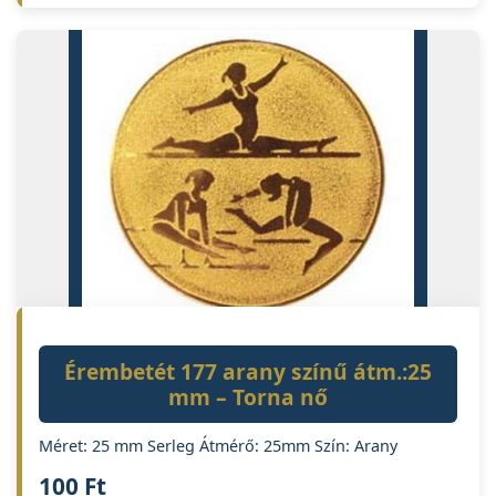
Érembetét 177 arany színű átm.:25
mm – Torna nő
Méret: 25 mm Serleg Átmérő: 25mm Szín: Arany
100
Ft