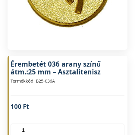
Érembetét 036 arany színű
átm.:25 mm – Asztalitenisz
Termékkód: B25-036A
100
Ft
Érembetét