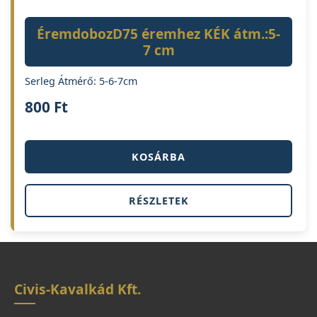
ÉremdobozD75 éremhez KÉK átm.:5-
7 cm
Serleg Átmérő: 5-6-7cm
800
Ft
KOSÁRBA
RÉSZLETEK
Civis-Kavalkád Kft.