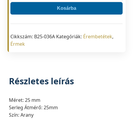
036
Kosárba
arany
színű
átm.:25
mm
Cikkszám:
B25-036A
Kategóriák:
Érembetétek
,
-
Érmek
Asztalitenisz
mennyiség
Részletes leírás
Méret: 25 mm
Serleg Átmérő: 25mm
Szín: Arany