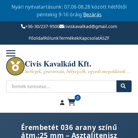
Nyári nyitvatartásunk: 07.06-08.28 között hétfőtől
péntekig 9-16 óráig
Bezárás
+36-30/237-9500
civiskavalkad@gmail.com
Főoldal
Rólunk
Termékek
Kapcsolat
ÁSZF
Civis Kavalkád Kft.
Serlegek, gravirozás, bélyegzők, egyedi megoldások…
Keresés
0
Érembetét 036 arany színű
átm.:25 mm – Asztalitenisz