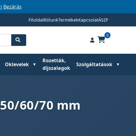
ig
Bezárás
Főoldal
Rólunk
Termékek
Kapcsolat
ÁSZF
0
Rozetták,
Oklevelek
Szolgáltatások
díjszalagok
n 50/60/70 mm