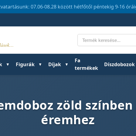
tvatartásunk: 07.06-08.28 között hétfőtől péntekig 9-16 órá
Keresés
ldások…
Fa
k
Figurák
Díjak
Díszdobozok
termékek
remdoboz zöld színbe
éremhez