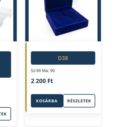
D38
Sz:90 Ma: 90
2 200
Ft
KOSÁRBA
RÉSZLETEK
TEK