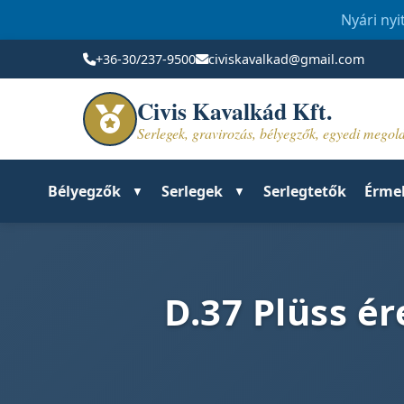
Nyári nyi
+36-30/237-9500
civiskavalkad@gmail.com
Civis Kavalkád Kft.
Serlegek, gravirozás, bélyegzők, egyedi mego
Bélyegzők
Serlegek
Serlegtetők
Érme
D.37 Plüss é