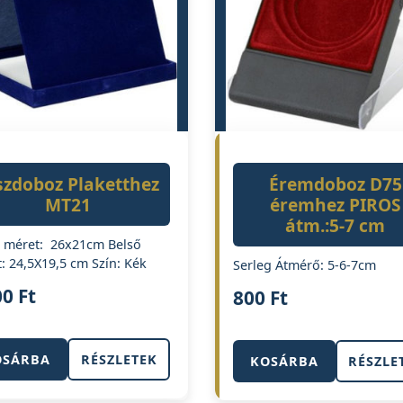
szdoboz Plaketthez
Éremdoboz D75
MT21
éremhez PIROS
átm.:5-7 cm
 méret: 26x21cm Belső
: 24,5X19,5 cm Szín: Kék
Serleg Átmérő: 5-6-7cm
00
Ft
800
Ft
OSÁRBA
RÉSZLETEK
KOSÁRBA
RÉSZLE