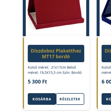
Díszdoboz Plaketthez
Dí
MT17 bordó
Külső méret: 21x17cm Belső
Külső
méret: 19,5X15,5 cm Szín: Bordó
méret
5 300
Ft
6 0
KOSÁRBA
RÉSZLETEK
K