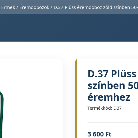
/
Érmek
/
Éremdobozok
/ D.37 Plüss éremdoboz zöld színben 
D.37 Plüs
színben 5
éremhez
Termékkód: D37
3 600
Ft