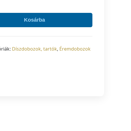
Kosárba
riák:
Díszdobozok, tartók
,
Éremdobozok