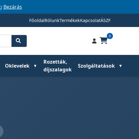
ig
Bezárás
Főoldal
Rólunk
Termékek
Kapcsolat
ÁSZF
0
Rozetták,
Oklevelek
Szolgáltatások
díjszalagok