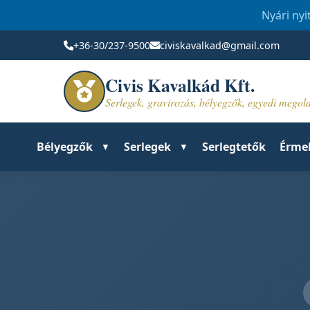
Nyári nyi
+36-30/237-9500
civiskavalkad@gmail.com
Civis Kavalkád Kft.
Serlegek, gravirozás, bélyegzők, egyedi mego
Bélyegzők
Serlegek
Serlegtetők
Érme