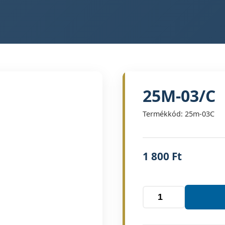
25M-03/C
Termékkód: 25m-03C
1 800
Ft
25M-
03/C
mennyiség