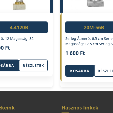
4.4120B
20M-56B
ő: 12 Magasság: 32
Serleg Átmérő: 6,5 cm Serle
Magasság: 17,5 cm Serleg S
00
Ft
1 600
Ft
OSÁRBA
RÉSZLETEK
KOSÁRBA
RÉSZLE
ékeink
Hasznos linkek