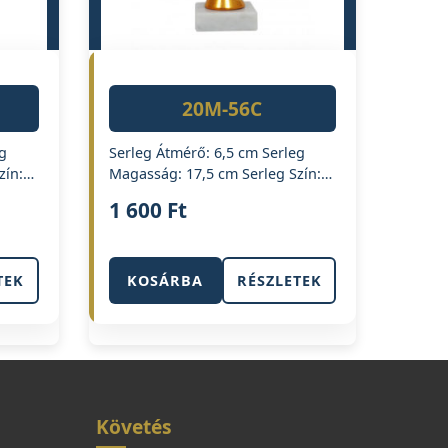
20M-56C
g
Serleg Átmérő: 6,5 cm Serleg
zín:…
Magasság: 17,5 cm Serleg Szín:…
1 600
Ft
TEK
KOSÁRBA
RÉSZLETEK
Követés