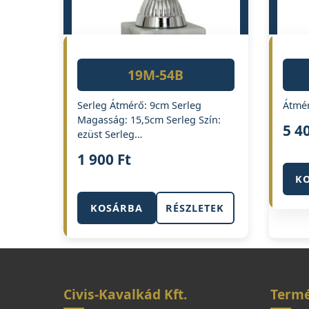
19M-54B
Serleg Átmérő: 9cm Serleg
Átmér
Magasság: 15,5cm Serleg Szín:
5 4
ezüst Serleg…
1 900
Ft
K
KOSÁRBA
RÉSZLETEK
Civis-Kavalkád Kft.
Term