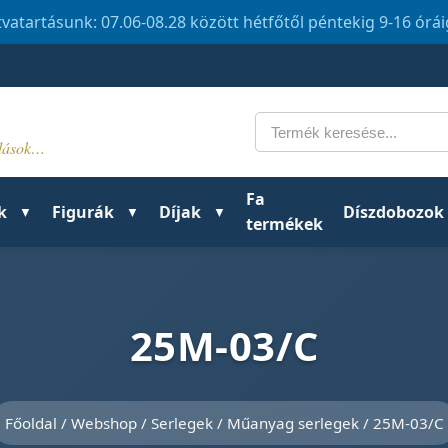
tvatartásunk: 07.06-08.28 között hétfőtől péntekig 9-16 órá
Keresés
ldások…
Fa
k
Figurák
Díjak
Díszdobozok
termékek
25M-03/C
Főoldal
/
Webshop
/
Serlegek
/
Műanyag serlegek
/ 25M-03/C