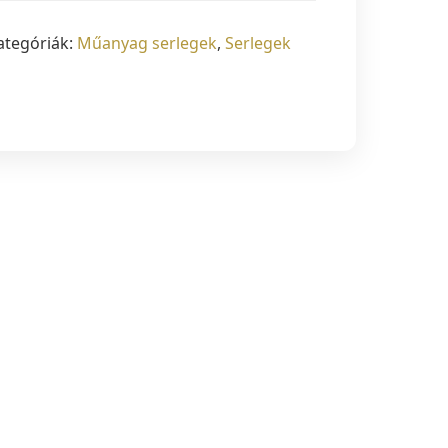
ategóriák:
Műanyag serlegek
,
Serlegek