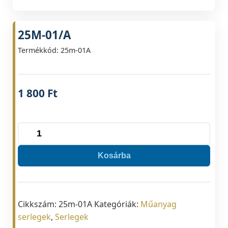
25M-01/A
Termékkód: 25m-01A
1 800
Ft
25M-
01/A
Kosárba
mennyiség
Cikkszám:
25m-01A
Kategóriák:
Műanyag
serlegek
,
Serlegek