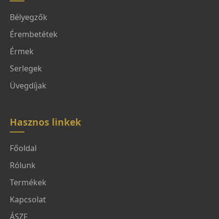
Bélyegzők
Érembetétek
Érmek
Serlegek
Üvegdíjak
Hasznos linkek
Főoldal
Rólunk
Termékek
Kapcsolat
ÁSZF