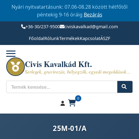
Nyári nyitvatartásunk: 07.06-08.28 között hétfőtől
péntekig 9-16 óráig
Bezárás
+36-30/237-9500
civiskavalkad@gmail.com
Főoldal
Rólunk
Termékek
Kapcsolat
ÁSZF
Civis Kavalkád Kft.
Serlegek, gravirozás, bélyegzők, egyedi megoldások…
Keresés
0
25M-01/A