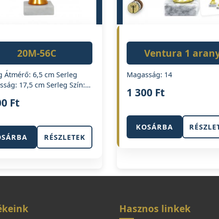
20M-56C
Ventura 1 aran
g Átmérő: 6,5 cm Serleg
Magasság: 14
ság: 17,5 cm Serleg Szín:…
1 300
Ft
00
Ft
KOSÁRBA
RÉSZLE
OSÁRBA
RÉSZLETEK
ékeink
Hasznos linkek