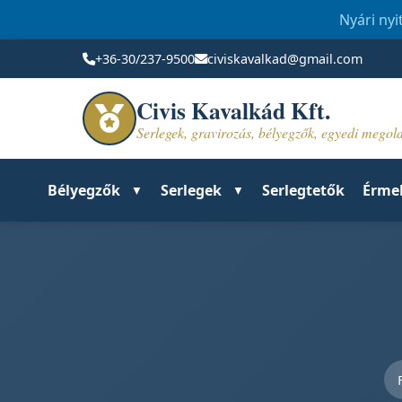
Nyári nyi
+36-30/237-9500
civiskavalkad@gmail.com
Civis Kavalkád Kft.
Serlegek, gravirozás, bélyegzők, egyedi mego
Bélyegzők
Serlegek
Serlegtetők
Érme