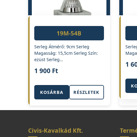
19M-54B
Serleg Átmérő: 9cm Serleg
Serle
Magasság: 15,5cm Serleg Szín:
Magas
ezüst Serleg…
1 6
1 900
Ft
K
KOSÁRBA
RÉSZLETEK
Civis-Kavalkád Kft.
Term