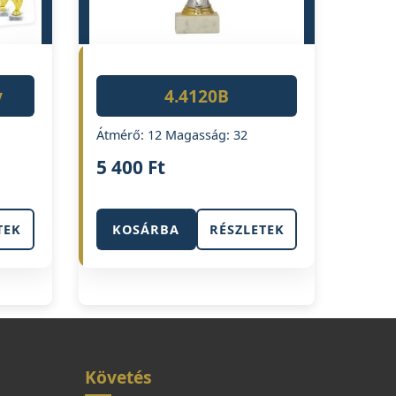
y
4.4120B
Átmérő: 12 Magasság: 32
5 400
Ft
TEK
KOSÁRBA
RÉSZLETEK
Követés