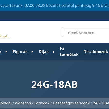
tvatartásunk: 07.06-08.28 között hétfőtől péntekig 9-16 órá
Keresés
ldások…
Fa
k
Figurák
Díjak
Díszdobozok
termékek
24G-18AB
Főoldal
/
Webshop
/
Serlegek
/
Gazdaságos serlegek
/ 24G-18A