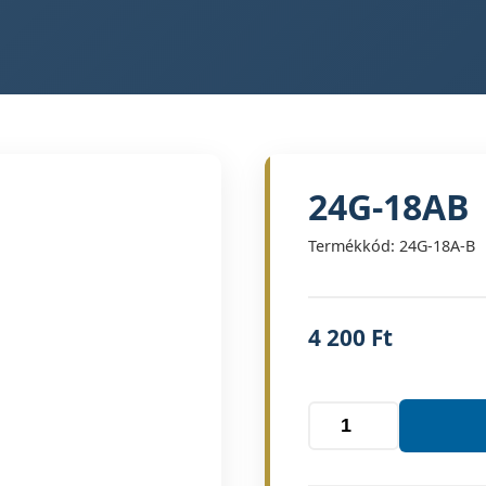
24G-18AB
Termékkód: 24G-18A-B
4 200
Ft
24G-
18AB
mennyiség