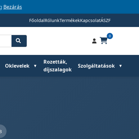
ig
Bezárás
Főoldal
Rólunk
Termékek
Kapcsolat
ÁSZF
0
Rozetták,
Oklevelek
Szolgáltatások
díjszalagok
B