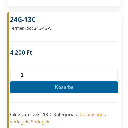
24G-13C
Termékkód: 24G-13-C
4 200
Ft
24G-
13C
Kosárba
mennyiség
Cikkszám:
24G-13-C
Kategóriák:
Gazdaságos
serlegek
,
Serlegek