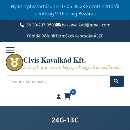
Nyári nyitvatartásunk: 07.06-08.28 között hétfőtől
péntekig 9-16 óráig
Bezárás
+36-30/237-9500
civiskavalkad@gmail.com
Főoldal
Rólunk
Termékek
Kapcsolat
ÁSZF
Civis Kavalkád Kft.
Serlegek, gravirozás, bélyegzők, egyedi megoldások…
Keresés
0
24G-13C