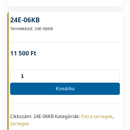
24E-06KB
Termékkód: 24E-06KB
11 500
Ft
24E-
06KB
Kosárba
mennyiség
Cikkszám:
24E-06KB
Kategóriák:
Extra serlegek
,
Serlegek