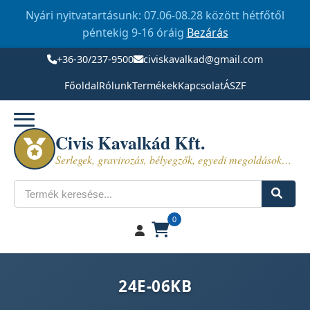
Nyári nyitvatartásunk: 07.06-08.28 között hétfőtől
péntekig 9-16 óráig
Bezárás
+36-30/237-9500
civiskavalkad@gmail.com
Főoldal
Rólunk
Termékek
Kapcsolat
ÁSZF
Civis Kavalkád Kft.
Serlegek, gravirozás, bélyegzők, egyedi megoldások…
Keresés
0
24E-06KB