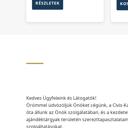
RÉSZLETEK
KO
Kedves Ügyfeleink és Látogatók!
Örömmel üdvözöljük Önöket cégünk, a Civis-Kav
óta állunk az Önök szolgálatában, és a kezdete
ajándéktárgyak területén szerezttapasztalatai
szolgáltatásokat.