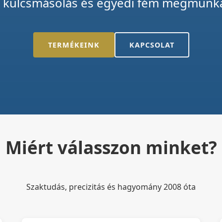
k, kulcsmásolás és egyedi fém megmunká
TERMÉKEINK
KAPCSOLAT
Miért válasszon minket?
Szaktudás, precizitás és hagyomány 2008 óta