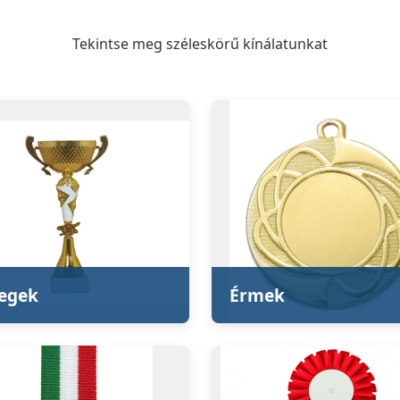
Tekintse meg széleskörű kínálatunkat
legek
Érmek