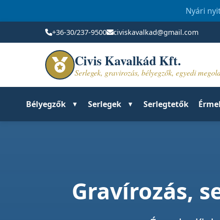
Nyári nyi
+36-30/237-9500
civiskavalkad@gmail.com
Civis Kavalkád Kft.
Serlegek, gravirozás, bélyegzők, egyedi mego
Bélyegzők
Serlegek
Serlegtetők
Érme
Gravírozás, 