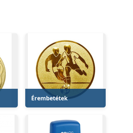
Érembetétek