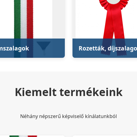
mszalagok
Rozetták, díjszalag
Kiemelt termékeink
Néhány népszerű képviselő kínálatunkból