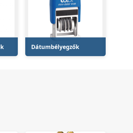
ok
Dátumbélyegzők