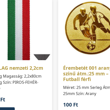
LAG nemzeti 2,2cm
Érembetét 001 aran
színű átm.:25 mm –
eg Magasság: 2,2x80cm
Futball férfi
g Szín: PIROS-FEHÉR-
Méret: 25 mm Serleg Átm
D
25mm Szín: Arany
0
Ft
100
Ft