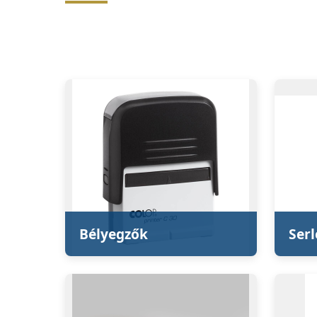
Bélyegzők
Ser