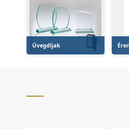
Üvegdíjak
Ére