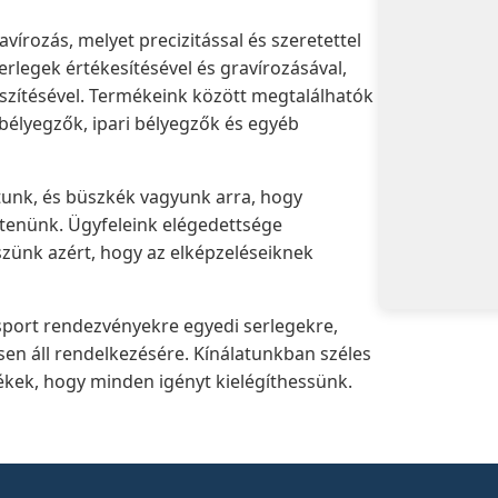
vírozás, melyet precizitással és szeretettel
rlegek értékesítésével és gravírozásával,
észítésével. Termékeink között megtalálhatók
élyegzők, ipari bélyegzők és egyéb
tunk, és büszkék vagyunk arra, hogy
sítenünk. Ügyfeleink elégedettsége
ünk azért, hogy az elképzeléseiknek
sport rendezvényekre egyedi serlegekre,
sen áll rendelkezésére. Kínálatunkban széles
ékek, hogy minden igényt kielégíthessünk.