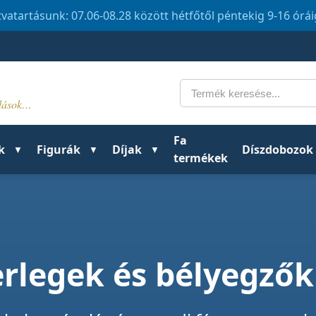
tvatartásunk: 07.06-08.28 között hétfőtől péntekig 9-16 órá
Keresés
ldások…
Fa
k
Figurák
Díjak
Díszdobozok
termékek
serlegek és bélyegző