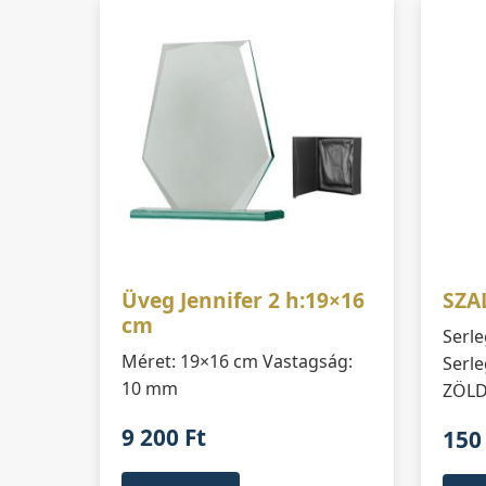
Üveg Jennifer 2 h:19×16
SZA
cm
Serl
Méret: 19×16 cm Vastagság:
Serle
10 mm
ZÖL
9 200
Ft
15