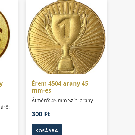
y
Érem 4504 arany 45
mm-es
Átmérő: 45 mm Szín: arany
érő:
300
Ft
KOSÁRBA