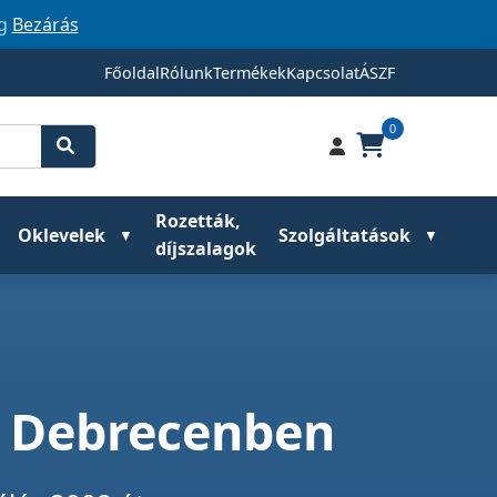
ig
Bezárás
Főoldal
Rólunk
Termékek
Kapcsolat
ÁSZF
0
Rozetták,
Oklevelek
Szolgáltatások
díjszalagok
k Debrecenben