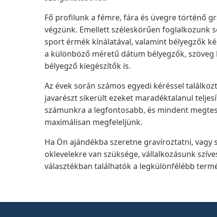
Fő profilunk a fémre, fára és üvegre történő gra
végzünk. Emellett széleskörűen foglalkozunk se
sport érmék kínálatával, valamint bélyegzők k
a különböző méretű dátum bélyegzők, szöveg b
bélyegző kiegészítők is.
Az évek során számos egyedi kéréssel találkoz
javarészt sikerült ezeket maradéktalanul telje
számunkra a legfontosabb, és mindent megtesz
maximálisan megfeleljünk.
Ha Ön ajándékba szeretne gravíroztatni, vagy 
oklevelekre van szüksége, vállalkozásunk szíve
választékban találhatók a legkülönfélébb term